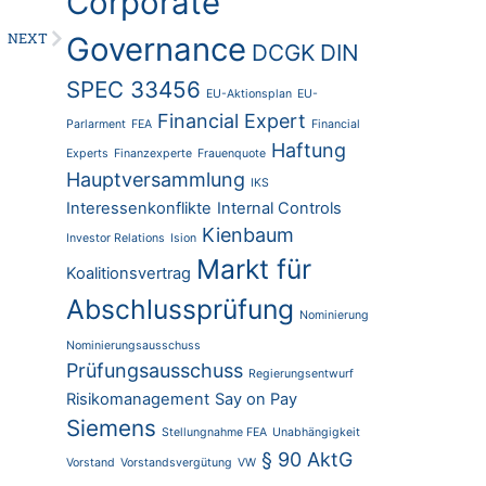
Corporate
NEXT
Governance
DCGK
DIN
SPEC 33456
EU-Aktionsplan
EU-
Financial Expert
Parlarment
FEA
Financial
Haftung
Experts
Finanzexperte
Frauenquote
Hauptversammlung
IKS
Interessenkonflikte
Internal Controls
Kienbaum
Investor Relations
Ision
Markt für
Koalitionsvertrag
Abschlussprüfung
Nominierung
Nominierungsausschuss
Prüfungsausschuss
Regierungsentwurf
Risikomanagement
Say on Pay
Siemens
Stellungnahme FEA
Unabhängigkeit
§ 90 AktG
Vorstand
Vorstandsvergütung
VW