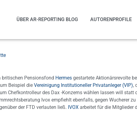
ÜBER AR-REPORTING BLOG
AUTORENPROFILE
tte
m britischen Pensionsfond
Hermes
gestartete Aktionärsrevolte be
 zum Beispiel die
Vereinigung Institutioneller Privatanleger (VIP)
, 
um Chefkontrolleur des Dax -Konzerns wählen lassen will statt 
mmrechtsberatung Ivox empfiehlt ebenfalls, gegen Wucherer zu
genüber der FTD verlauten ließ.
IVOX
arbeitet für die Mitglieder 