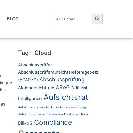
Search Button
Search
BLOG
for:
Tag – Cloud
Abschlussprüfer
Abschlussprüferaufsichtsreformgesetz
i
Abschlussprüfung
(APAReG)
die per
AReG
Aktionärsrichtlinie
Artificial
des
Aufsichtsrat
Intelligence
des
Aufsichtsratsbericht
Aufsichtsratsvergütung
Aufsichtsratsvorsitzender der Deutschen Bank
Compliance
BilMoG