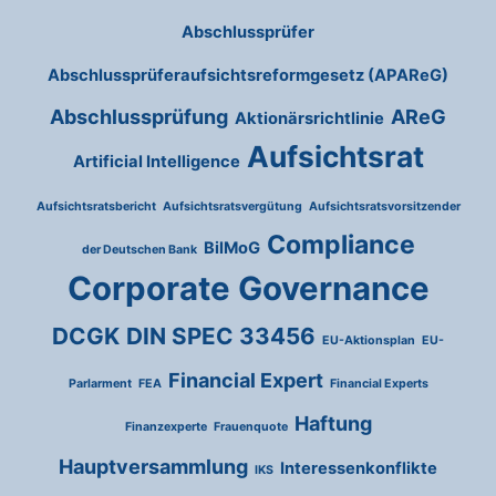
Abschlussprüfer
Abschlussprüferaufsichtsreformgesetz (APAReG)
Abschlussprüfung
AReG
Aktionärsrichtlinie
Aufsichtsrat
Artificial Intelligence
Aufsichtsratsbericht
Aufsichtsratsvergütung
Aufsichtsratsvorsitzender
Compliance
BilMoG
der Deutschen Bank
Corporate Governance
DCGK
DIN SPEC 33456
EU-Aktionsplan
EU-
Financial Expert
Parlarment
FEA
Financial Experts
Haftung
Finanzexperte
Frauenquote
Hauptversammlung
Interessenkonflikte
IKS