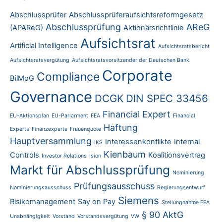
Abschlussprüfer
Abschlussprüferaufsichtsreformgesetz
Abschlussprüfung
AReG
(APAReG)
Aktionärsrichtlinie
Aufsichtsrat
Artificial Intelligence
Aufsichtsratsbericht
Aufsichtsratsvergütung
Aufsichtsratsvorsitzender der Deutschen Bank
Corporate
Compliance
BilMoG
Governance
DCGK
DIN SPEC 33456
Financial Expert
EU-Aktionsplan
EU-Parlarment
FEA
Financial
Haftung
Experts
Finanzexperte
Frauenquote
Hauptversammlung
Interessenkonflikte
Internal
IKS
Kienbaum
Controls
Koalitionsvertrag
Investor Relations
Ision
Markt für Abschlussprüfung
Nominierung
Prüfungsausschuss
Nominierungsausschuss
Regierungsentwurf
Siemens
Risikomanagement
Say on Pay
Stellungnahme FEA
§ 90 AktG
Unabhängigkeit
Vorstand
Vorstandsvergütung
VW