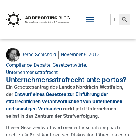
Search
Search
for:
Bernd Schichold
November 8, 2013
Compliance
,
Debatte
,
Gesetzentwürfe
,
Unternehmensstrafrecht
Unternehmensstrafrecht ante portas?
Ein Gesetzesantrag des Landes Nordrhein-Westfalen,
der
Entwurf eines Gesetzes zur Einführung der
strafrechtlichen Verantwortlichkeit von Unternehmen
und sonstigen Verbänden
rückt jetzt Unternehmen
selbst in das Zentrum der Strafverfolgung.
Dieser Gesetzentwurf wird meiner Einschätzung nach
noch zu äußerst kontroversen Diskussion führen, da er im