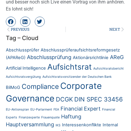
und besser noch sich Live einen Vortrag von ihm anhören.
Es lohnt sich!
PREVIOUS
NEXT
Tag – Cloud
Abschlussprüfer
Abschlussprüferaufsichtsreformgesetz
Abschlussprüfung
AReG
(APAReG)
Aktionärsrichtlinie
Aufsichtsrat
Artificial Intelligence
Aufsichtsratsbericht
Aufsichtsratsvergütung
Aufsichtsratsvorsitzender der Deutschen Bank
Corporate
Compliance
BilMoG
Governance
DCGK
DIN SPEC 33456
Financial Expert
EU-Aktionsplan
EU-Parlarment
FEA
Financial
Haftung
Experts
Finanzexperte
Frauenquote
Hauptversammlung
Interessenkonflikte
Internal
IKS