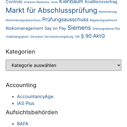
Kienbaum
Controls
Koalitionsvertrag
Investor Relations
Ision
Markt für Abschlussprüfung
Nominierung
Prüfungsausschuss
Nominierungsausschuss
Regierungsentwurf
Siemens
Risikomanagement
Say on Pay
Stellungnahme FEA
§ 90 AktG
Unabhängigkeit
Vorstand
Vorstandsvergütung
VW
Kategorien
Accounting
AccountancyAge
IAS Plus
Aufsichtsbehörden
BAFA