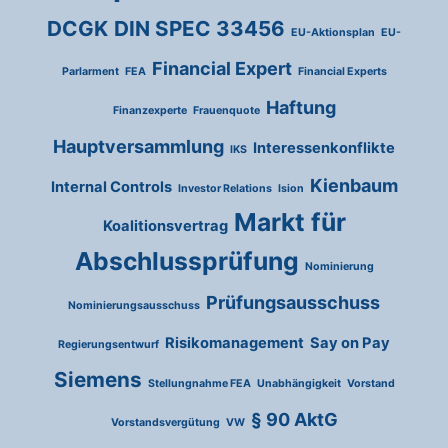
DCGK
DIN SPEC 33456
EU-Aktionsplan
EU-
Financial Expert
Parlarment
FEA
Financial Experts
Haftung
Finanzexperte
Frauenquote
Hauptversammlung
Interessenkonflikte
IKS
Kienbaum
Internal Controls
Investor Relations
Ision
Markt für
Koalitionsvertrag
Abschlussprüfung
Nominierung
Prüfungsausschuss
Nominierungsausschuss
Risikomanagement
Say on Pay
Regierungsentwurf
Siemens
Stellungnahme FEA
Unabhängigkeit
Vorstand
§ 90 AktG
Vorstandsvergütung
VW