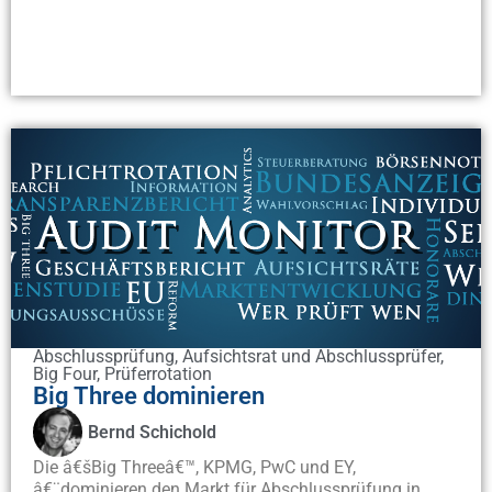
Abschlussprüfung
,
Aufsichtsrat und Abschlussprüfer
,
Big Four
,
Prüferrotation
Big Three dominieren
Bernd Schichold
Die â€šBig Threeâ€™, KPMG, PwC und EY,
â€¨dominieren den Markt für Abschlussprüfung in