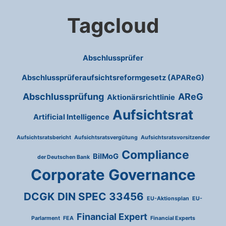
Tagcloud
Abschlussprüfer
Abschlussprüferaufsichtsreformgesetz (APAReG)
Abschlussprüfung
AReG
Aktionärsrichtlinie
Aufsichtsrat
Artificial Intelligence
Aufsichtsratsbericht
Aufsichtsratsvergütung
Aufsichtsratsvorsitzender
Compliance
BilMoG
der Deutschen Bank
Corporate Governance
DCGK
DIN SPEC 33456
EU-Aktionsplan
EU-
Financial Expert
Parlarment
FEA
Financial Experts