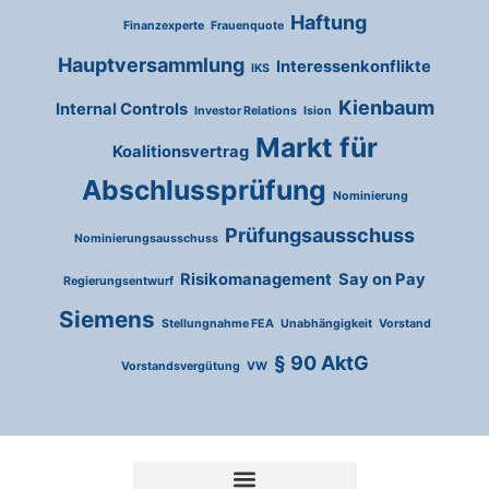
Haftung
Finanzexperte
Frauenquote
Hauptversammlung
Interessenkonflikte
IKS
Kienbaum
Internal Controls
Investor Relations
Ision
Markt für
Koalitionsvertrag
Abschlussprüfung
Nominierung
Prüfungsausschuss
Nominierungsausschuss
Risikomanagement
Say on Pay
Regierungsentwurf
Siemens
Stellungnahme FEA
Unabhängigkeit
Vorstand
§ 90 AktG
Vorstandsvergütung
VW