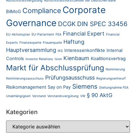
Aufsichtsratsvergütung
Aufsichtsratsvorsitzender der Deutschen Bank
Corporate
Compliance
BilMoG
Governance
DCGK
DIN SPEC 33456
Financial Expert
EU-Aktionsplan
EU-Parlarment
FEA
Financial
Haftung
Experts
Finanzexperte
Frauenquote
Hauptversammlung
Interessenkonflikte
Internal
IKS
Kienbaum
Controls
Koalitionsvertrag
Investor Relations
Ision
Markt für Abschlussprüfung
Nominierung
Prüfungsausschuss
Nominierungsausschuss
Regierungsentwurf
Siemens
Risikomanagement
Say on Pay
Stellungnahme FEA
§ 90 AktG
Unabhängigkeit
Vorstand
Vorstandsvergütung
VW
Kategorien