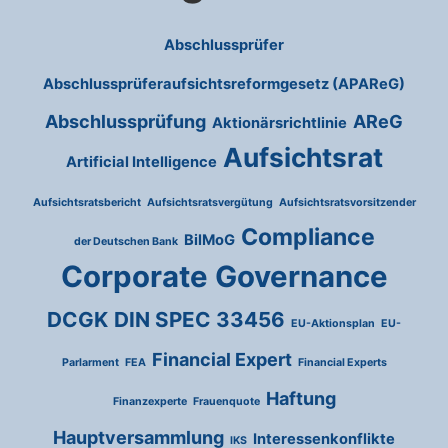
Abschlussprüfer
Abschlussprüferaufsichtsreformgesetz (APAReG)
Abschlussprüfung
AReG
Aktionärsrichtlinie
Aufsichtsrat
Artificial Intelligence
Aufsichtsratsbericht
Aufsichtsratsvergütung
Aufsichtsratsvorsitzender
Compliance
BilMoG
der Deutschen Bank
Corporate Governance
DCGK
DIN SPEC 33456
EU-Aktionsplan
EU-
Financial Expert
Parlarment
FEA
Financial Experts
Haftung
Finanzexperte
Frauenquote
Hauptversammlung
Interessenkonflikte
IKS