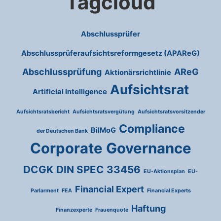
Tagcloud
Abschlussprüfer
Abschlussprüferaufsichtsreformgesetz (APAReG)
Abschlussprüfung
AReG
Aktionärsrichtlinie
Aufsichtsrat
Artificial Intelligence
Aufsichtsratsbericht
Aufsichtsratsvergütung
Aufsichtsratsvorsitzender
Compliance
BilMoG
der Deutschen Bank
Corporate Governance
DCGK
DIN SPEC 33456
EU-Aktionsplan
EU-
Financial Expert
Parlarment
FEA
Financial Experts
Haftung
Finanzexperte
Frauenquote