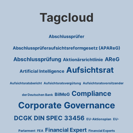
Tagcloud
Abschlussprüfer
Abschlussprüferaufsichtsreformgesetz (APAReG)
Abschlussprüfung
AReG
Aktionärsrichtlinie
Aufsichtsrat
Artificial Intelligence
Aufsichtsratsbericht
Aufsichtsratsvergütung
Aufsichtsratsvorsitzender
Compliance
BilMoG
der Deutschen Bank
Corporate Governance
DCGK
DIN SPEC 33456
EU-Aktionsplan
EU-
Financial Expert
Parlarment
FEA
Financial Experts