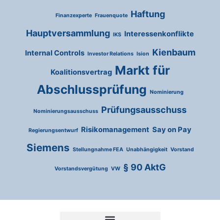
Haftung
Finanzexperte
Frauenquote
Hauptversammlung
Interessenkonflikte
IKS
Kienbaum
Internal Controls
Investor Relations
Ision
Markt für
Koalitionsvertrag
Abschlussprüfung
Nominierung
Prüfungsausschuss
Nominierungsausschuss
Risikomanagement
Say on Pay
Regierungsentwurf
Siemens
Stellungnahme FEA
Unabhängigkeit
Vorstand
§ 90 AktG
Vorstandsvergütung
VW