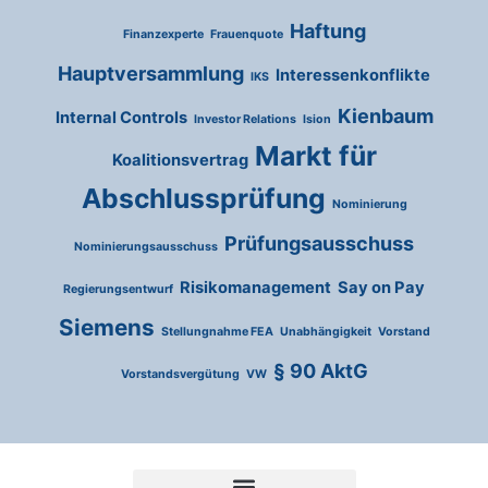
Haftung
Finanzexperte
Frauenquote
Hauptversammlung
Interessenkonflikte
IKS
Kienbaum
Internal Controls
Investor Relations
Ision
Markt für
Koalitionsvertrag
Abschlussprüfung
Nominierung
Prüfungsausschuss
Nominierungsausschuss
Risikomanagement
Say on Pay
Regierungsentwurf
Siemens
Stellungnahme FEA
Unabhängigkeit
Vorstand
§ 90 AktG
Vorstandsvergütung
VW