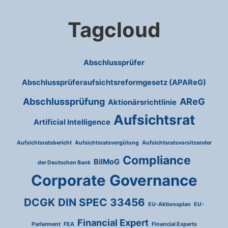
Tagcloud
Abschlussprüfer
Abschlussprüferaufsichtsreformgesetz (APAReG)
Abschlussprüfung
AReG
Aktionärsrichtlinie
Aufsichtsrat
Artificial Intelligence
Aufsichtsratsbericht
Aufsichtsratsvergütung
Aufsichtsratsvorsitzender
Compliance
BilMoG
der Deutschen Bank
Corporate Governance
DCGK
DIN SPEC 33456
EU-Aktionsplan
EU-
Financial Expert
Parlarment
FEA
Financial Experts