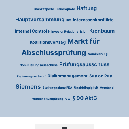
Haftung
Finanzexperte
Frauenquote
Hauptversammlung
Interessenkonflikte
IKS
Kienbaum
Internal Controls
Investor Relations
Ision
Markt für
Koalitionsvertrag
Abschlussprüfung
Nominierung
Prüfungsausschuss
Nominierungsausschuss
Risikomanagement
Say on Pay
Regierungsentwurf
Siemens
Stellungnahme FEA
Unabhängigkeit
Vorstand
§ 90 AktG
Vorstandsvergütung
VW