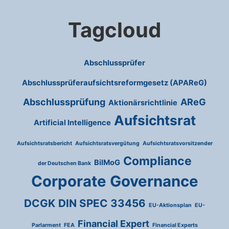
Tagcloud
Abschlussprüfer
Abschlussprüferaufsichtsreformgesetz (APAReG)
Abschlussprüfung
AReG
Aktionärsrichtlinie
Aufsichtsrat
Artificial Intelligence
Aufsichtsratsbericht
Aufsichtsratsvergütung
Aufsichtsratsvorsitzender
Compliance
BilMoG
der Deutschen Bank
Corporate Governance
DCGK
DIN SPEC 33456
EU-Aktionsplan
EU-
Financial Expert
Parlarment
FEA
Financial Experts