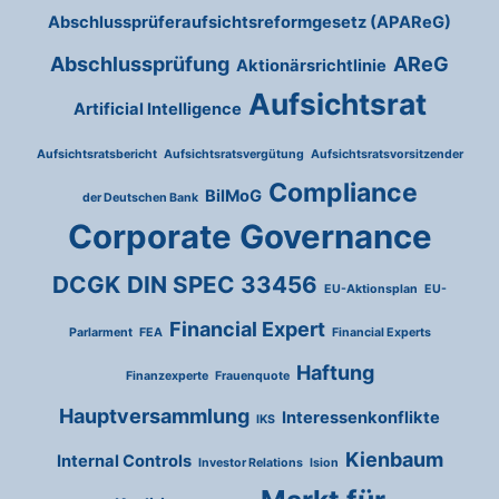
Abschlussprüferaufsichtsreformgesetz (APAReG)
Abschlussprüfung
AReG
Aktionärsrichtlinie
Aufsichtsrat
Artificial Intelligence
Aufsichtsratsbericht
Aufsichtsratsvergütung
Aufsichtsratsvorsitzender
Compliance
BilMoG
der Deutschen Bank
Corporate Governance
DCGK
DIN SPEC 33456
EU-Aktionsplan
EU-
Financial Expert
Parlarment
FEA
Financial Experts
Haftung
Finanzexperte
Frauenquote
Hauptversammlung
Interessenkonflikte
IKS
Kienbaum
Internal Controls
Investor Relations
Ision