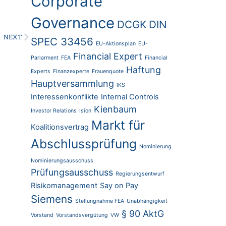
Corporate
Governance
DCGK
DIN
NEXT
SPEC 33456
EU-Aktionsplan
EU-
Financial Expert
Parlarment
FEA
Financial
Haftung
Experts
Finanzexperte
Frauenquote
Hauptversammlung
IKS
Interessenkonflikte
Internal Controls
Kienbaum
Investor Relations
Ision
Markt für
Koalitionsvertrag
Abschlussprüfung
Nominierung
Nominierungsausschuss
Prüfungsausschuss
Regierungsentwurf
Risikomanagement
Say on Pay
Siemens
Stellungnahme FEA
Unabhängigkeit
§ 90 AktG
Vorstand
Vorstandsvergütung
VW