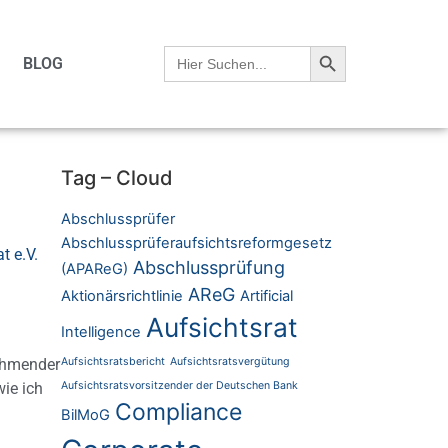
Search Button
Search
BLOG
for:
Tag – Cloud
Abschlussprüfer
Abschlussprüferaufsichtsreformgesetz
t e.V.
Abschlussprüfung
(APAReG)
AReG
Aktionärsrichtlinie
Artificial
Aufsichtsrat
Intelligence
Aufsichtsratsbericht
Aufsichtsratsvergütung
nehmender
Aufsichtsratsvorsitzender der Deutschen Bank
wie ich
Compliance
BilMoG