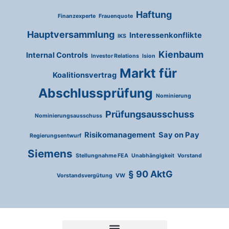
Haftung
Finanzexperte
Frauenquote
Hauptversammlung
Interessenkonflikte
IKS
Kienbaum
Internal Controls
Investor Relations
Ision
Markt für
Koalitionsvertrag
Abschlussprüfung
Nominierung
Prüfungsausschuss
Nominierungsausschuss
Risikomanagement
Say on Pay
Regierungsentwurf
Siemens
Stellungnahme FEA
Unabhängigkeit
Vorstand
§ 90 AktG
Vorstandsvergütung
VW