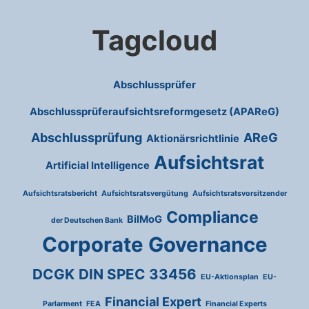
Tagcloud
Abschlussprüfer
Abschlussprüferaufsichtsreformgesetz (APAReG)
Abschlussprüfung
AReG
Aktionärsrichtlinie
Aufsichtsrat
Artificial Intelligence
Aufsichtsratsbericht
Aufsichtsratsvergütung
Aufsichtsratsvorsitzender
Compliance
BilMoG
der Deutschen Bank
Corporate Governance
DCGK
DIN SPEC 33456
EU-Aktionsplan
EU-
Financial Expert
Parlarment
FEA
Financial Experts