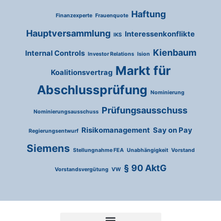
Haftung
Finanzexperte
Frauenquote
Hauptversammlung
Interessenkonflikte
IKS
Kienbaum
Internal Controls
Investor Relations
Ision
Markt für
Koalitionsvertrag
Abschlussprüfung
Nominierung
Prüfungsausschuss
Nominierungsausschuss
Risikomanagement
Say on Pay
Regierungsentwurf
Siemens
Stellungnahme FEA
Unabhängigkeit
Vorstand
§ 90 AktG
Vorstandsvergütung
VW