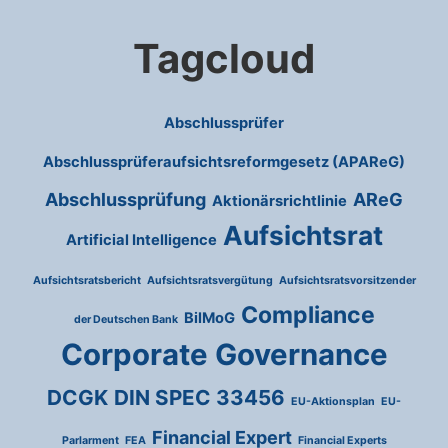
Tagcloud
Abschlussprüfer
Abschlussprüferaufsichtsreformgesetz (APAReG)
Abschlussprüfung
AReG
Aktionärsrichtlinie
Aufsichtsrat
Artificial Intelligence
Aufsichtsratsbericht
Aufsichtsratsvergütung
Aufsichtsratsvorsitzender
Compliance
BilMoG
der Deutschen Bank
Corporate Governance
DCGK
DIN SPEC 33456
EU-Aktionsplan
EU-
Financial Expert
Parlarment
FEA
Financial Experts