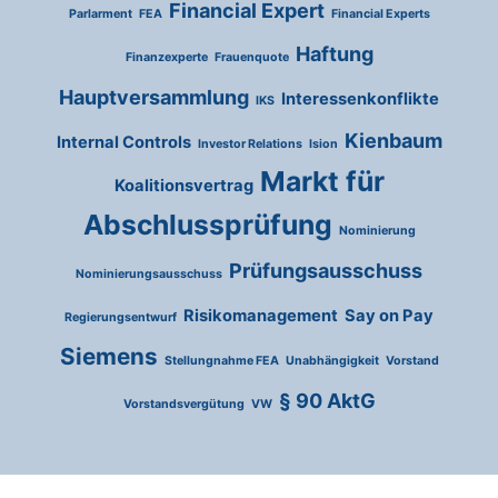
Financial Expert
Parlarment
FEA
Financial Experts
Haftung
Finanzexperte
Frauenquote
Hauptversammlung
Interessenkonflikte
IKS
Kienbaum
Internal Controls
Investor Relations
Ision
Markt für
Koalitionsvertrag
Abschlussprüfung
Nominierung
Prüfungsausschuss
Nominierungsausschuss
Risikomanagement
Say on Pay
Regierungsentwurf
Siemens
Stellungnahme FEA
Unabhängigkeit
Vorstand
§ 90 AktG
Vorstandsvergütung
VW