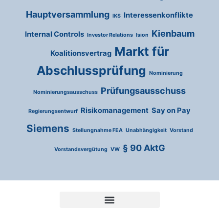
Hauptversammlung
Interessenkonflikte
IKS
Kienbaum
Internal Controls
Investor Relations
Ision
Markt für
Koalitionsvertrag
Abschlussprüfung
Nominierung
Prüfungsausschuss
Nominierungsausschuss
Risikomanagement
Say on Pay
Regierungsentwurf
Siemens
Stellungnahme FEA
Unabhängigkeit
Vorstand
§ 90 AktG
Vorstandsvergütung
VW