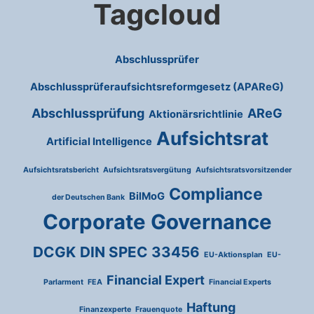
Tagcloud
Abschlussprüfer
Abschlussprüferaufsichtsreformgesetz (APAReG)
Abschlussprüfung
AReG
Aktionärsrichtlinie
Aufsichtsrat
Artificial Intelligence
Aufsichtsratsbericht
Aufsichtsratsvergütung
Aufsichtsratsvorsitzender
Compliance
BilMoG
der Deutschen Bank
Corporate Governance
DCGK
DIN SPEC 33456
EU-Aktionsplan
EU-
Financial Expert
Parlarment
FEA
Financial Experts
Haftung
Finanzexperte
Frauenquote