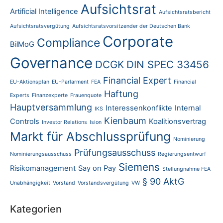
Aufsichtsrat
Artificial Intelligence
Aufsichtsratsbericht
Aufsichtsratsvergütung
Aufsichtsratsvorsitzender der Deutschen Bank
Corporate
Compliance
BilMoG
Governance
DCGK
DIN SPEC 33456
Financial Expert
EU-Aktionsplan
EU-Parlarment
FEA
Financial
Haftung
Experts
Finanzexperte
Frauenquote
Hauptversammlung
Interessenkonflikte
Internal
IKS
Kienbaum
Controls
Koalitionsvertrag
Investor Relations
Ision
Markt für Abschlussprüfung
Nominierung
Prüfungsausschuss
Nominierungsausschuss
Regierungsentwurf
Siemens
Risikomanagement
Say on Pay
Stellungnahme FEA
§ 90 AktG
Unabhängigkeit
Vorstand
Vorstandsvergütung
VW
Kategorien