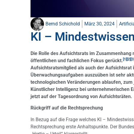
Bernd Schichold
März 30, 2024
Artifici
KI – Mindestwissen 
Die Rolle des Aufsichtsrats im Zusammenhang mi
[1]
[2]
[3
öffentlichen und fachlichen Fokus gerückt.
Aufsichtsratsmitglied als auch der Aufsichtsra
Überwachungsaufgaben auszuüben ist sehr aktu
technologischen Veränderungen ablaufen, zum j
Künstlicher Intelligenz bei unternehmerischen 
jetzt auf der Tagesordnung von Aufsichtsräten.
Rückgriff auf die Rechtsprechung
In Bezug auf die Frage welches KI – Mindestwissen 
Rechtsprechung erste Anhaltspunkte. Der Bundes
„Hertie – Urteil“ klargestellt: