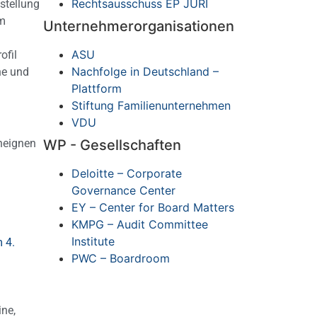
Rechtsausschuss EP JURI
stellung
im
Unternehmerorganisationen
ASU
ofil
Nachfolge in Deutschland –
he und
Plattform
Stiftung Familienunternehmen
VDU
aneignen
WP - Gesellschaften
Deloitte – Corporate
Governance Center
EY – Center for Board Matters
KMPG – Audit Committee
Institute
m 4.
PWC – Boardroom
ine,