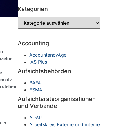
Kategorien
Accounting
en
AccountancyAge
nzelne
IAS Plus
Aufsichtsbehörden
e
insatz
BAFA
n stehen
ESMA
Aufsichtsratsorganisationen
und Verbände
ADAR
nden
Arbeitskreis Externe und interne