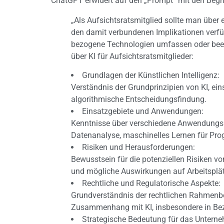
ChatGPT erwidert auf den „Prompt“ mit den Begrif
„Als Aufsichtsratsmitglied sollte man über 
den damit verbundenen Implikationen verfü
bezogene Technologien umfassen oder beein
über KI für Aufsichtsratsmitglieder:
Grundlagen der Künstlichen Intelligenz:
Verständnis der Grundprinzipien von KI, ei
algorithmische Entscheidungsfindung.
Einsatzgebiete und Anwendungen:
Kenntnisse über verschiedene Anwendungsbe
Datenanalyse, maschinelles Lernen für Pr
Risiken und Herausforderungen:
Bewusstsein für die potenziellen Risiken vo
und mögliche Auswirkungen auf Arbeitsplät
Rechtliche und Regulatorische Aspekte:
Grundverständnis der rechtlichen Rahmenb
Zusammenhang mit KI, insbesondere in Be
Strategische Bedeutung für das Untern