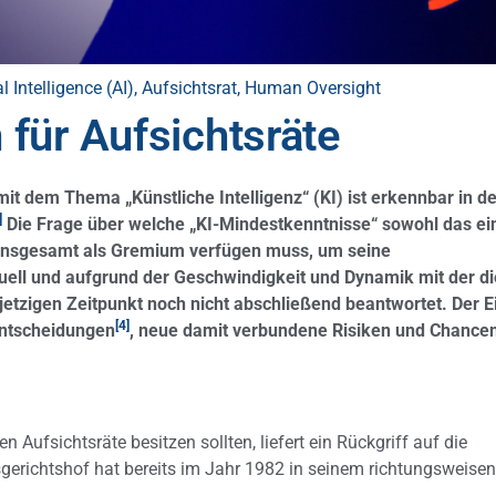
al Intelligence (AI)
,
Aufsichtsrat
,
Human Oversight
für Aufsichtsräte
t dem Thema „Künstliche Intelligenz“ (KI) ist erkennbar in d
]
Die Frage über welche „KI-Mindestkenntnisse“ sowohl das ei
t insgesamt als Gremium verfügen muss, um seine
ell und aufgrund der Geschwindigkeit und Dynamik mit der di
etzigen Zeitpunkt noch nicht abschließend beantwortet. Der E
[4]
Entscheidungen
, neue damit verbundene Risiken und Chance
Aufsichtsräte besitzen sollten, liefert ein Rückgriff auf die
gerichtshof hat bereits im Jahr 1982 in seinem richtungsweise