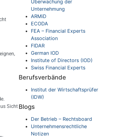
Überwachung der
Unternehmung
ARMiD
cht
ECODA
FEA – Financial Experts
Association
d
FIDAR
German IOD
eignen,
Institute of Directors (IOD)
Swiss Financial Experts
Berufsverbände
Institut der Wirtschaftsprüfer
(IDW)
de.
Blogs
aus Sicht
Der Betrieb – Rechtsboard
Unternehmensrechtliche
Notizen