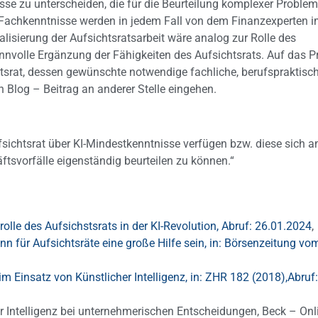
se zu unterscheiden, die für die Beurteilung komplexer Problem
 Fachkenntnisse werden in jedem Fall von dem Finanzexperten 
alisierung der Aufsichtsratsarbeit wäre analog zur Rolle des
nnvolle Ergänzung der Fähigkeiten des Aufsichtsrats. Auf das Pr
tsrat, dessen gewünschte notwendige fachliche, berufspraktisc
 Blog – Beitrag an anderer Stelle eingehen.
sichtsrat über KI-Mindestkenntnisse verfügen bzw. diese sich 
tsvorfälle eigenständig beurteilen zu können.“
lrolle des Aufsichstsrats in der KI-Revolution, Abruf: 26.01.2024
,
ann für Aufsichtsräte eine große Hilfe sein, in: Börsenzeitung vo
im Einsatz von Künstlicher Intelligenz, in: ZHR 182 (2018),Abruf:
 Intelligenz bei unternehmerischen Entscheidungen, Beck – Onl