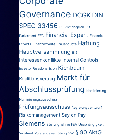
Corporate
Governance
DCGK
DIN
SPEC 33456
EU-Aktionsplan
EU-
Financial Expert
Parlarment
FEA
Financial
Haftung
Experts
Finanzexperte
Frauenquote
Hauptversammlung
IKS
Interessenkonflikte
Internal Controls
Kienbaum
Investor Relations
Ision
Markt für
Koalitionsvertrag
Abschlussprüfung
Nominierung
Nominierungsausschuss
Prüfungsausschuss
Regierungsentwurf
Risikomanagement
Say on Pay
Siemens
Stellungnahme FEA
Unabhängigkeit
§ 90 AktG
Vorstand
Vorstandsvergütung
VW