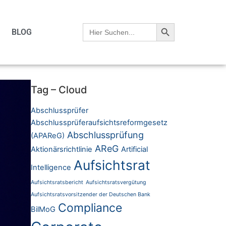
Search Button
Search
BLOG
for:
Tag – Cloud
Abschlussprüfer
Abschlussprüferaufsichtsreformgesetz
Abschlussprüfung
(APAReG)
AReG
Aktionärsrichtlinie
Artificial
Aufsichtsrat
Intelligence
Aufsichtsratsbericht
Aufsichtsratsvergütung
Aufsichtsratsvorsitzender der Deutschen Bank
Compliance
BilMoG