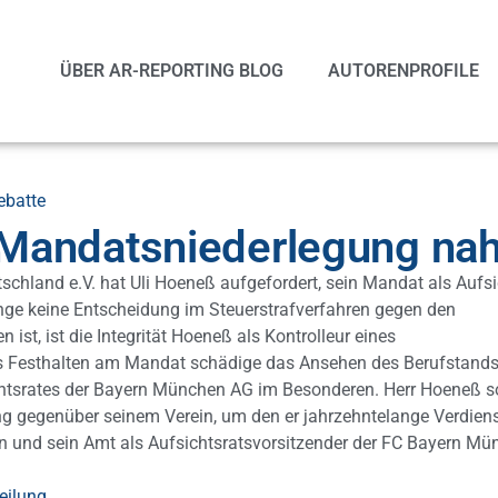
ÜBER AR-REPORTING BLOG
AUTORENPROFILE
ebatte
Mandatsniederlegung na
schland e.V. hat Uli Hoeneß aufgefordert, sein Mandat als Aufsi
ge keine Entscheidung im Steuerstrafverfahren gegen den
ist, ist die Integrität Hoeneß als Kontrolleur eines
as Festhalten am Mandat schädige das Ansehen des Berufstand
htsrates der Bayern München AG im Besonderen. Herr Hoeneß so
g gegenüber seinem Verein, um den er jahrzehntelange Verdiens
n und sein Amt als Aufsichtsratsvorsitzender der FC Bayern M
eilung
.