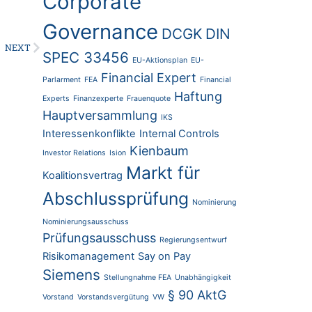
Corporate
Governance
DCGK
DIN
NEXT
SPEC 33456
EU-Aktionsplan
EU-
Financial Expert
Parlarment
FEA
Financial
Haftung
Experts
Finanzexperte
Frauenquote
Hauptversammlung
IKS
Interessenkonflikte
Internal Controls
Kienbaum
Investor Relations
Ision
Markt für
Koalitionsvertrag
Abschlussprüfung
Nominierung
Nominierungsausschuss
Prüfungsausschuss
Regierungsentwurf
Risikomanagement
Say on Pay
Siemens
Stellungnahme FEA
Unabhängigkeit
§ 90 AktG
Vorstand
Vorstandsvergütung
VW