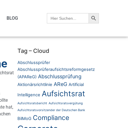
Search Button
Search
BLOG
for:
Tag – Cloud
he
Abschlussprüfer
Abschlussprüferaufsichtsreformgesetz
chtsrat
Abschlussprüfung
(APAReG)
AReG
Aktionärsrichtlinie
Artificial
Aufsichtsrat
s
Intelligence
llte
Aufsichtsratsbericht
Aufsichtsratsvergütung
te hat,
Aufsichtsratsvorsitzender der Deutschen Bank
ünchen
Compliance
BilMoG