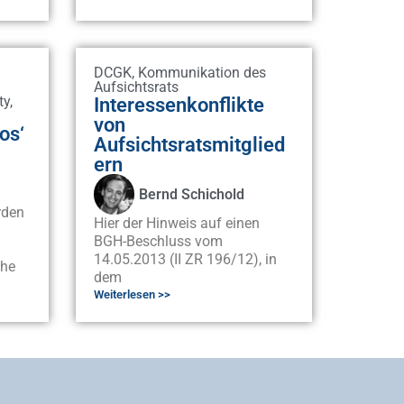
DCGK
,
Kommunikation des
Aufsichtsrats
ty
,
Interessenkonflikte
von
os‘
Aufsichtsratsmitglied
ern
Bernd Schichold
rden
Hier der Hinweis auf einen
BGH-Beschluss vom
14.05.2013 (II ZR 196/12), in
che
dem
Weiterlesen >>