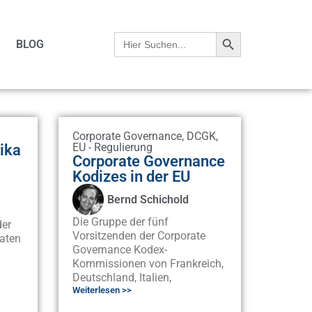
Search Button
Search
BLOG
for:
Corporate Governance
,
DCGK
,
ika
EU - Regulierung
Corporate Governance
Kodizes in der EU
Bernd Schichold
Die Gruppe der fünf
der
Vorsitzenden der Corporate
aten
Governance Kodex-
Kommissionen von Frankreich,
Deutschland, Italien,
Weiterlesen >>