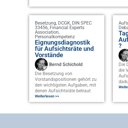
Besetzung
,
DCGK
,
DIN SPEC
Aufs
33456
,
Financial Experts
Deba
Association
,
Tag
Personalkompetenz
Auf
Eignungsdiagnostik
?
für Aufsichtsräte und
Vorstände
Bernd Schichold
Die 
die 
Die Besetzung von
Aufs
Vorstandspositionen gehört zu
dadu
den wichtigsten Aufgaben, mit
Weite
denen Aufsichtsräte betraut
Weiterlesen >>