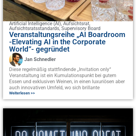
Artificial Intelligence (AI)
,
Aufsichtsrat
,
Aufsichtsratsstandards
,
Supervisory Board
Veranstaltungsreihe „AI Boardroom
-Elevating AI in the Corporate
World“- gegründet
Jan Schnedler
Diese regelmäßig stattfindende „Invitation only“
Veranstaltung ist ein Kumulationspunkt bei gutem
Essen und exklusiven Weinen, in einen luxuriösen aber
auch innovativen Umfeld, wo sich brillante
Weiterlesen >>