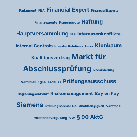
Financial Expert
Parlarment
FEA
Financial Experts
Haftung
Finanzexperte
Frauenquote
Hauptversammlung
Interessenkonflikte
IKS
Kienbaum
Internal Controls
Investor Relations
Ision
Markt für
Koalitionsvertrag
Abschlussprüfung
Nominierung
Prüfungsausschuss
Nominierungsausschuss
Risikomanagement
Say on Pay
Regierungsentwurf
Siemens
Stellungnahme FEA
Unabhängigkeit
Vorstand
§ 90 AktG
Vorstandsvergütung
VW